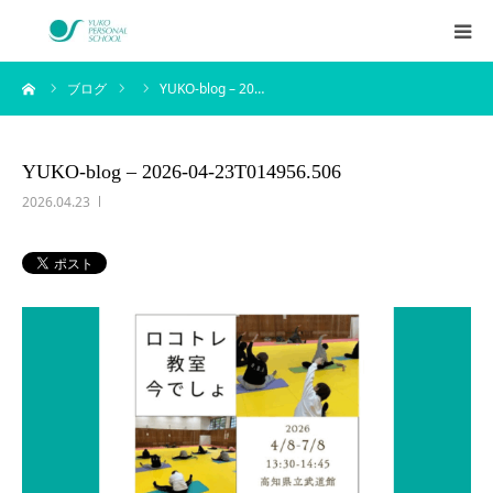
ーム
ブログ
YUKO-blog – 20…
西村侑剛プロフィール
メニュー
YUKO-blog – 2026-04-23T014956.506
2026.04.23
料金
企業研修
アイテム
お客様の声
ブログ