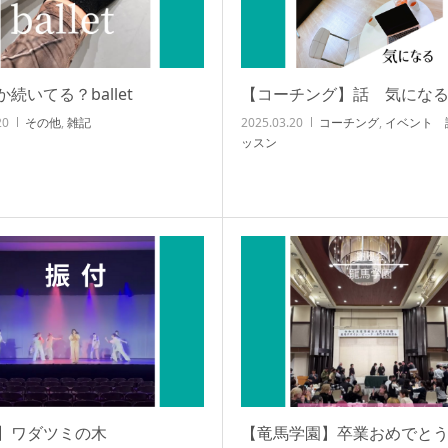
続いてる？ballet
【コーチング】話 気にな
20
その他
,
雑記
2025.03.20
コーチング
,
イベント 
ッスン
】ワダツミの木
【竜馬学園】卒業おめでと