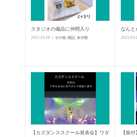
スタジオの備品に仲間入り
なんとか
2025.03.29
その他
,
雑記
,
未分類
2025.03.
【カズダンススクール発表会】ワダ
【振付