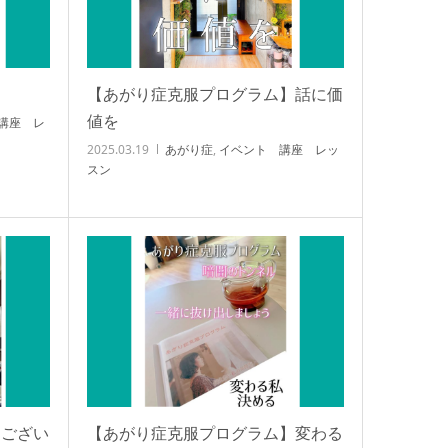
る
【あがり症克服プログラム】話に価
値を
講座 レ
2025.03.19
あがり症
,
イベント 講座 レッ
スン
うござい
【あがり症克服プログラム】変わる