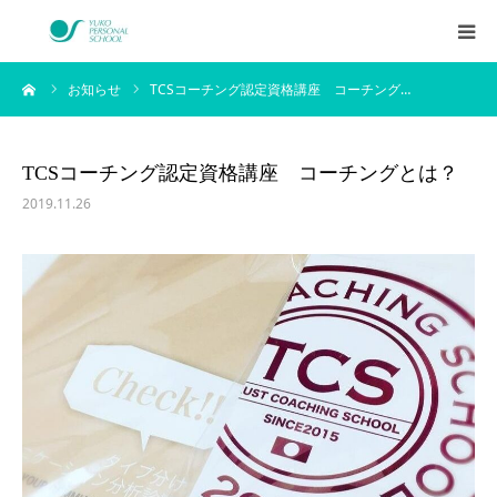
ーム
お知らせ
TCSコーチング認定資格講座 コーチング…
西村侑剛プロフィール
メニュー
TCSコーチング認定資格講座 コーチングとは？
2019.11.26
料金
企業研修
アイテム
お客様の声
ブログ