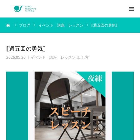
ーム
ブログ
イベント 講座 レッスン
⟦週五回の勇気⟧
西村侑剛プロフィール
メニュー
⟦週五回の勇気⟧
2026.05.20
イベント 講座 レッスン
,
話し方
料金
企業研修
アイテム
お客様の声
ブログ