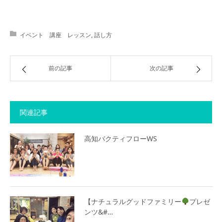
イベント 講座 レッスン
,
話し方
前の記事
次の記事
関連記事
高知バクティフローWS
【ナチュラルグッドファミリー
プレゼ
ンツ&#…