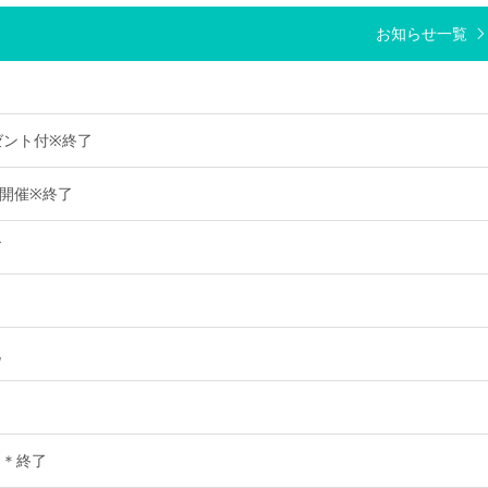
お知らせ一覧
レゼント付※終了
会開催※終了
了
礼
ン＊終了