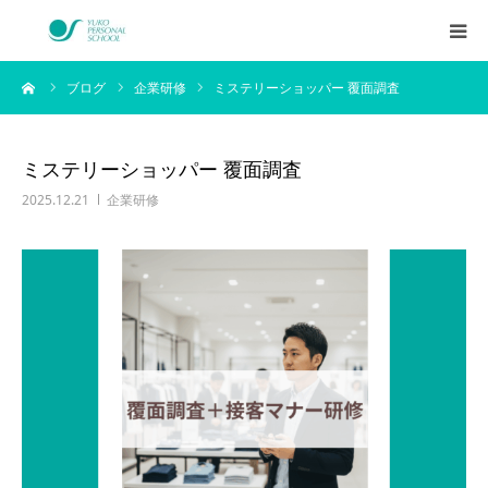
ーム
ブログ
企業研修
ミステリーショッパー 覆面調査
西村侑剛プロフィール
メニュー
ミステリーショッパー 覆面調査
2025.12.21
企業研修
料金
企業研修
アイテム
お客様の声
ブログ