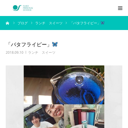
ーム
ブログ
ランチ スイーツ
「バタフライピー」
西村侑剛プロフィール
メニュー
「バタフライピー」
2018.09.10
ランチ スイーツ
料金
企業研修
アイテム
お客様の声
ブログ