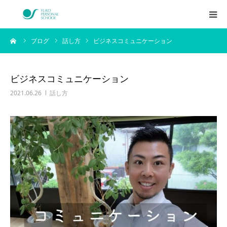
ーム
ブログ
話し方
ビジネスコミュニケーション
西村侑剛プロフィール
メニュー
ビジネスコミュニケーション
2021.06.26
話し方
料金
企業研修
アイテム
お客様の声
ブログ