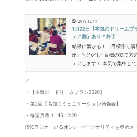
2019.12.14
1月22日【本気のドリームプ
ェア割」あり＊終了
結果に繋がる！「目標作り講
座」＼(^o^)／ 目標の立て
ェアします！ 本気で集中してや
／
・【本気の！ドリームプラン2020】
・第2回【高知コミュニケーション勉強会】
・毎週月曜 11:45-12:20
RKCラジオ「ひるオン♪」パーソナリティを務めさ