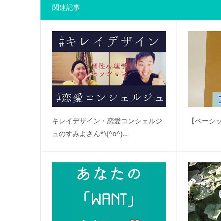
関連記事
キレイデザイン・恋愛コンシェルジ
【ベーシ
ュのすみよさん*\(^o^)…