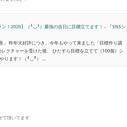
ラン！2020】（╹◡╹）最強の吉日に目標立てます！←「SNSシ
座」 昨年大好評につき、今年もやって来ました「目標作り講
方のレクチャーを受けた後、 ひたすら目標を立てて（100個）シ
ります！（╹◡╹） ...
せて頂いてます