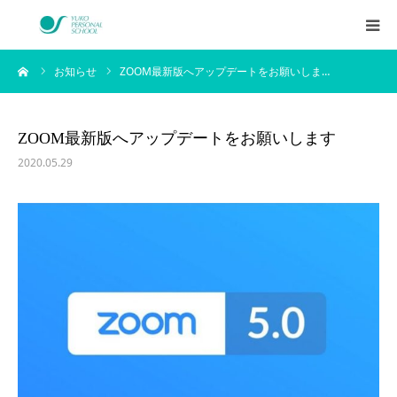
ーム
お知らせ
ZOOM最新版へアップデートをお願いしま…
西村侑剛プロフィール
メニュー
ZOOM最新版へアップデートをお願いします
2020.05.29
料金
企業研修
アイテム
お客様の声
ブログ