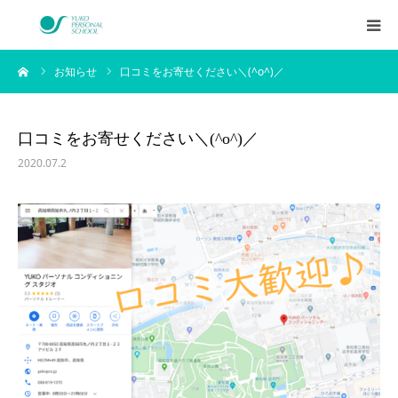
ーム
お知らせ
口コミをお寄せください＼(^o^)／
西村侑剛プロフィール
メニュー
口コミをお寄せください＼(^o^)／
2020.07.2
料金
企業研修
アイテム
お客様の声
ブログ