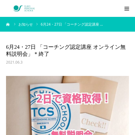
ーム
お知らせ
6月24・27日 「コーチング認定講座 …
西村侑剛プロフィール
メニュー
6月24・27日 「コーチング認定講座 オンライン無
料説明会」＊終了
料金
2021.06.3
企業研修
アイテム
お客様の声
ブログ