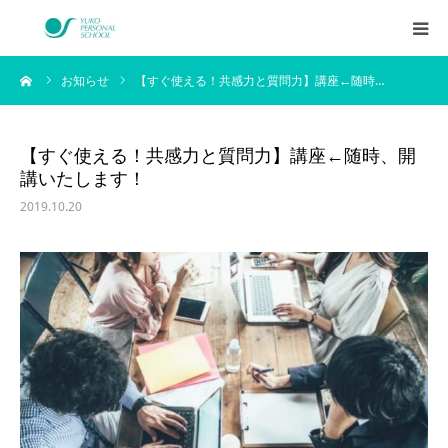
ーム
お知らせ
【すぐ使える！共感力と質問力】講座←随時…
西村侑剛プロフィール
メニュー
【すぐ使える！共感力と質問力】講座←随時、開
講いたします！
料金
2019.10.20
企業研修
アイテム
お客様の声
ブログ