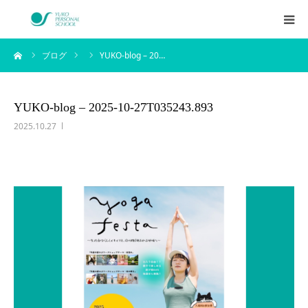
ーム
ブログ
YUKO-blog – 20…
西村侑剛プロフィール
メニュー
YUKO-blog – 2025-10-27T035243.893
2025.10.27
料金
企業研修
アイテム
お客様の声
ブログ