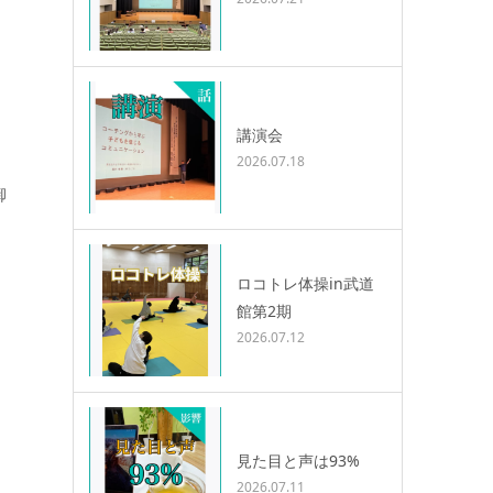
講演会
2026.07.18
御
ロコトレ体操in武道
館第2期
2026.07.12
見た目と声は93%
2026.07.11