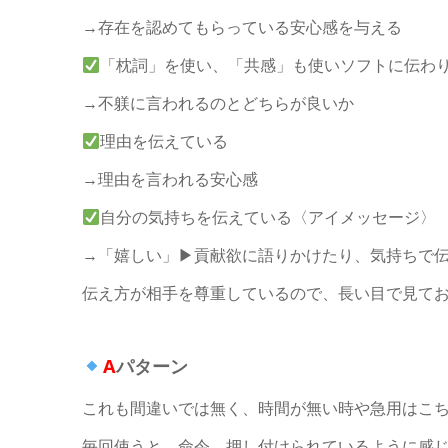
→存在を認めてもらっている安心感を与える
「枕詞」を使い、「共感」も使いソフトに伝わ
→不躾に言われるのとどちらが良いか
理由を伝えている
→理由を言われる安心感
自分の気持ちを伝えている〈アイメッセージ〉
→「嬉しい」▶︎貢献欲に語りかけたり、気持ちで
伝え方が相手を尊重しているので、長い目で見て
A
パターン
これも間違いでは無く、時間が無い時や急用はこ
毎回使うと、命令、押し付けられているように感