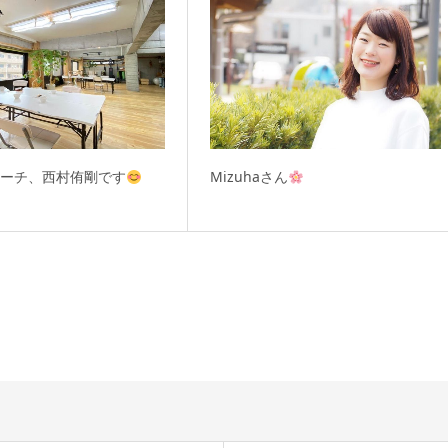
コーチ、西村侑剛です
Mizuhaさん