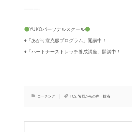
———-
YUKOパーソナルスクール
♦︎「あがり症克服プログラム」開講中！
♦︎「パートナーストレッチ養成講座」開講中！
コーチング
TCS
,
皆様からの声・投稿