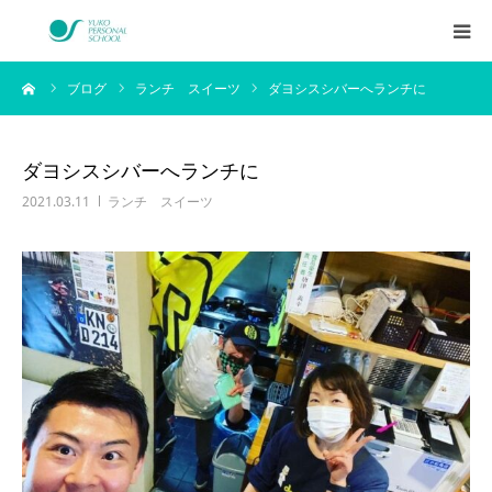
ーム
ブログ
ランチ スイーツ
ダヨシスシバーへランチに
西村侑剛プロフィール
メニュー
ダヨシスシバーへランチに
2021.03.11
ランチ スイーツ
料金
企業研修
アイテム
お客様の声
ブログ