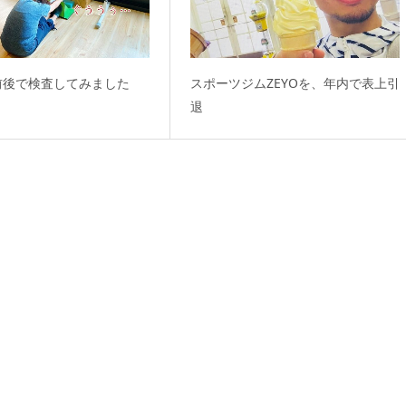
後で‬検査してみました
スポーツジムZEYOを、年内で表上引
退