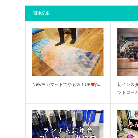
関連記事
Newヨガマットでやる気！UP
ɲ…
初インス
ンドロー