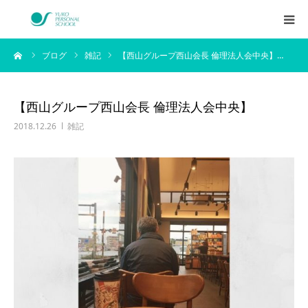
ーム
ブログ
雑記
【西山グループ西山会長 倫理法人会中央】…
西村侑剛プロフィール
メニュー
【西山グループ西山会長 倫理法人会中央】
2018.12.26
雑記
料金
企業研修
アイテム
お客様の声
ブログ