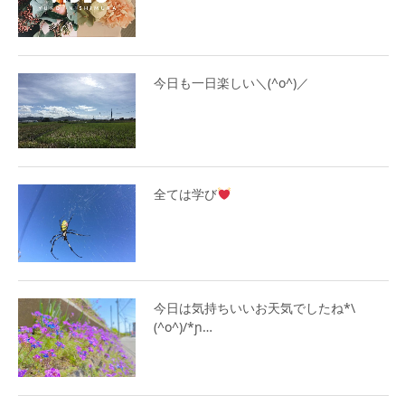
今日も一日楽しい＼(^o^)／
全ては学び
今日は気持ちいいお天気でしたね*\
(^o^)/*ɲ…