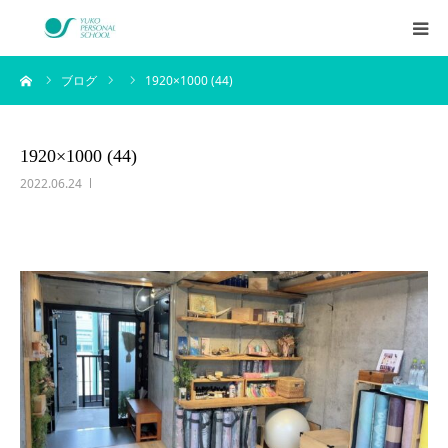
ーム
ブログ
1920×1000 (44)
西村侑剛プロフィール
メニュー
1920×1000 (44)
2022.06.24
料金
企業研修
アイテム
お客様の声
ブログ