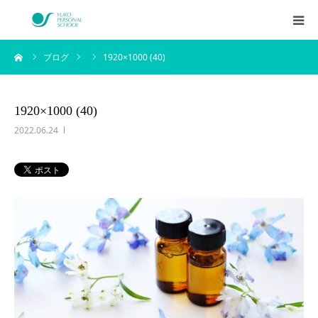
ーム
ブログ
1920×1000 (40)
西村侑剛プロフィール
メニュー
1920×1000 (40)
2022.06.24
料金
企業研修
アイテム
お客様の声
ブログ